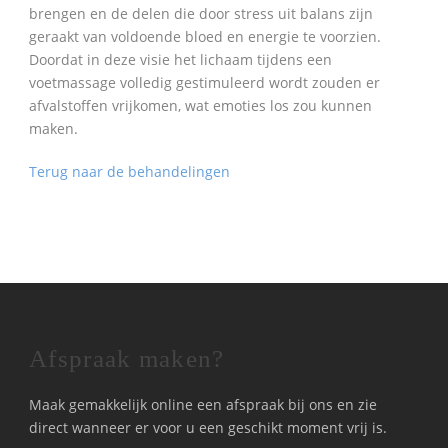
brengen en de delen die door stress uit balans zijn
geraakt van voldoende bloed en energie te voorzien.
Doordat in deze visie het lichaam tijdens een
voetmassage volledig gestimuleerd wordt zouden er
afvalstoffen vrijkomen, wat emoties los zou kunnen
maken.
Terug naar de behandelingen
Afspraak maken?
Maak gemakkelijk online een afspraak bij ons en zie
direct wanneer er voor u een geschikt moment vrij is.