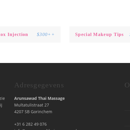
ox Injection
$300++
Special Makeup Tips
Adresgegevens
O
zie
Arunsawad Thai Massage
ij
Multatulistraat 27
4207 SB Gorinchem
+31 6 282 49 076