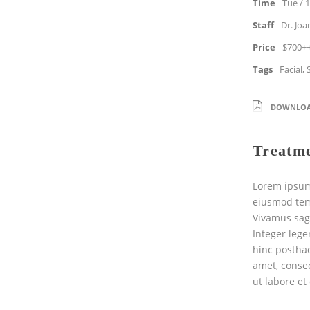
Time
Tue / 1
Staff
Dr. Joa
Price
$700+
Tags
Facial
,
DOWNLOA
Treatme
Lorem ipsum 
eiusmod tem
Vivamus sagi
Integer lege
hinc posthac
amet, consec
ut labore e