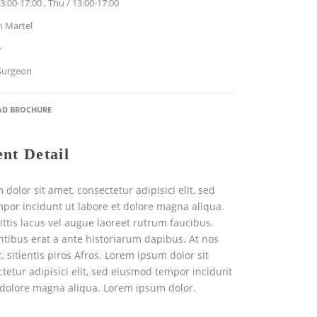
3:00-17:00 , Thu / 13:00-17:00
n Martel
+
Surgeon
D BROCHURE
nt Detail
dolor sit amet, consectetur adipisici elit, sed
por incidunt ut labore et dolore magna aliqua.
ttis lacus vel augue laoreet rutrum faucibus.
ntibus erat a ante historiarum dapibus. At nos
, sitientis piros Afros. Lorem ipsum dolor sit
tetur adipisici elit, sed eiusmod tempor incidunt
t dolore magna aliqua. Lorem ipsum dolor.