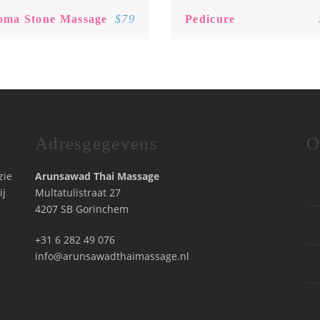
oma Stone Massage
$79
Pedicure
Adresgegevens
O
zie
Arunsawad Thai Massage
ij
Multatulistraat 27
4207 SB Gorinchem
+31 6 282 49 076
info@arunsawadthaimassage.nl