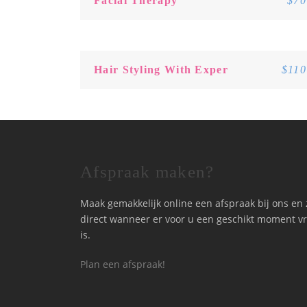
Facial Therapy
$70
Hair Styling With Exper
$110
Afspraak maken?
Maak gemakkelijk online een afspraak bij ons en 
direct wanneer er voor u een geschikt moment vr
is.
Plan een afspraak!