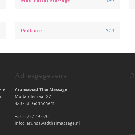
Mud Facial Massage
$90
Pedicure
$79
Adresgegevens
O
zie
Arunsawad Thai Massage
ij
Multatulistraat 27
4207 SB Gorinchem
+31 6 282 49 076
info@arunsawadthaimassage.nl