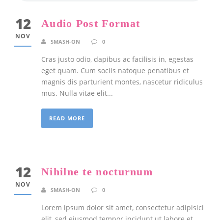
12
Audio Post Format
NOV
SMASH-ON
0
Cras justo odio, dapibus ac facilisis in, egestas
eget quam. Cum sociis natoque penatibus et
magnis dis parturient montes, nascetur ridiculus
mus. Nulla vitae elit...
READ MORE
12
Nihilne te nocturnum
NOV
SMASH-ON
0
Lorem ipsum dolor sit amet, consectetur adipisici
elit, sed eiusmod tempor incidunt ut labore et