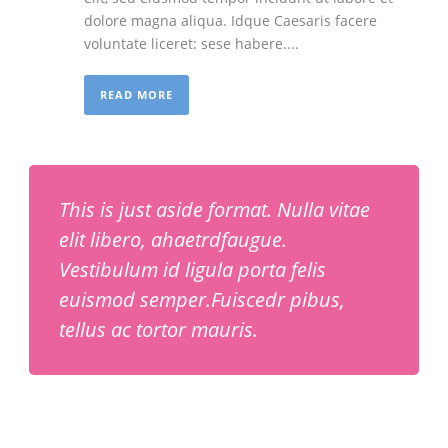
dolore magna aliqua. Idque Caesaris facere
voluntate liceret: sese habere....
READ MORE
This is just aside format. Nulla vitae
elit libero, ahaetrdfaugue.
Vestibulum id ligula porta felis
euismod semper.Fuiscedr pibus,
tellus ac tortor mauris.