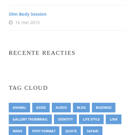
Slim Body Session
16 mei 2015
RECENTE REACTIES
TAG CLOUD
ANIMAL
ASIDE
AUDIO
BLOG
BUSINESS
GALLERY THUMBNAIL
IDENTITY
LIFE STYLE
LINK
NEWS
POST FORMAT
QUOTE
SAFARI