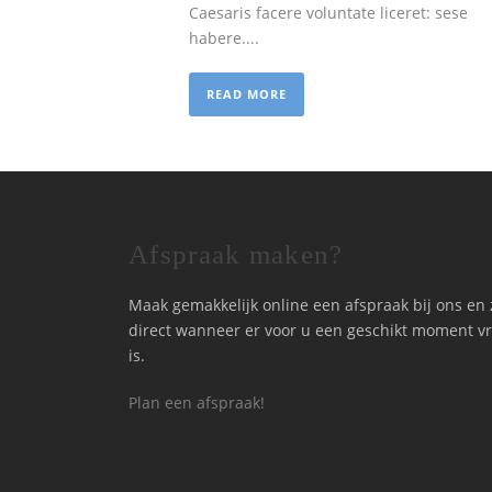
Caesaris facere voluntate liceret: sese
habere....
READ MORE
Afspraak maken?
Maak gemakkelijk online een afspraak bij ons en 
direct wanneer er voor u een geschikt moment vr
is.
Plan een afspraak!