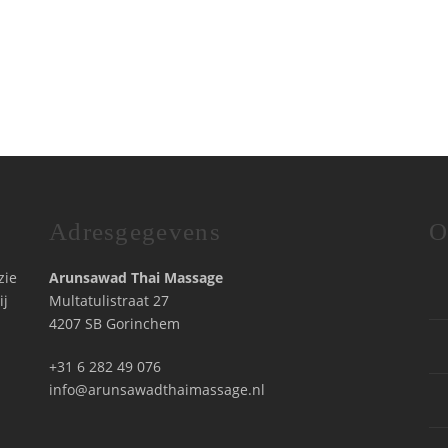
Adresgegevens
O
zie
Arunsawad Thai Massage
ij
Multatulistraat 27
4207 SB Gorinchem
+31 6 282 49 076
info@arunsawadthaimassage.nl