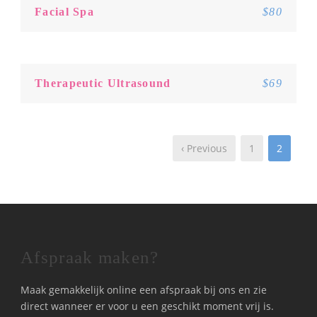
Facial Spa
$80
Therapeutic Ultrasound
$69
‹ Previous
1
2
Afspraak maken?
Maak gemakkelijk online een afspraak bij ons en zie
direct wanneer er voor u een geschikt moment vrij is.