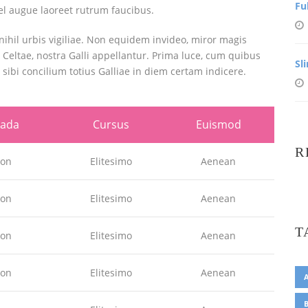
Fu
 vel augue laoreet rutrum faucibus.
nihil urbis vigiliae. Non equidem invideo, miror magis
 Celtae, nostra Galli appellantur. Prima luce, cum quibus
Sl
sibi concilium totius Galliae in diem certam indicere.
uada
Cursus
Euismod
R
ion
Elitesimo
Aenean
ion
Elitesimo
Aenean
T
ion
Elitesimo
Aenean
ion
Elitesimo
Aenean