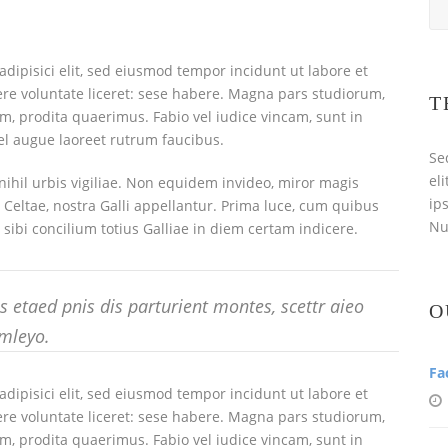
dipisici elit, sed eiusmod tempor incidunt ut labore et
re voluntate liceret: sese habere. Magna pars studiorum,
T
, prodita quaerimus. Fabio vel iudice vincam, sunt in
 vel augue laoreet rutrum faucibus.
Se
el
nihil urbis vigiliae. Non equidem invideo, miror magis
ip
 Celtae, nostra Galli appellantur. Prima luce, cum quibus
Nul
sibi concilium totius Galliae in diem certam indicere.
 etaed pnis dis parturient montes, scettr aieo
O
mleyo.
Fa
dipisici elit, sed eiusmod tempor incidunt ut labore et
re voluntate liceret: sese habere. Magna pars studiorum,
, prodita quaerimus. Fabio vel iudice vincam, sunt in