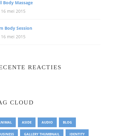
ll Body Massage
16 mei 2015
im Body Session
16 mei 2015
ECENTE REACTIES
AG CLOUD
ANIMAL
ASIDE
AUDIO
BLOG
BUSINESS
GALLERY THUMBNAIL
IDENTITY