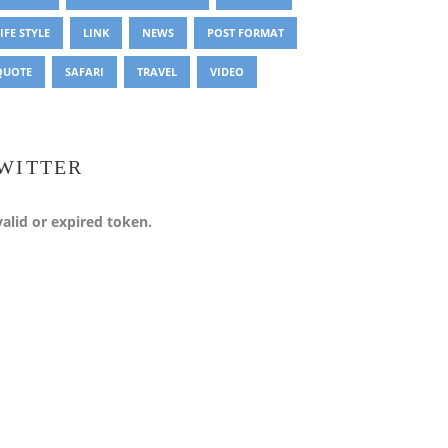
IFE STYLE
LINK
NEWS
POST FORMAT
QUOTE
SAFARI
TRAVEL
VIDEO
WITTER
valid or expired token.