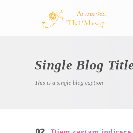
Single Blog Titl
This is a single blog caption
02
Diem certam indicere