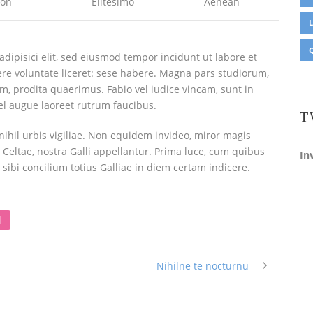
ion
Elitesimo
Aenean
L
dipisici elit, sed eiusmod tempor incidunt ut labore et
re voluntate liceret: sese habere. Magna pars studiorum,
, prodita quaerimus. Fabio vel iudice vincam, sunt in
 vel augue laoreet rutrum faucibus.
T
nihil urbis vigiliae. Non equidem invideo, miror magis
 Celtae, nostra Galli appellantur. Prima luce, cum quibus
In
sibi concilium totius Galliae in diem certam indicere.
l
Nihilne te nocturnu