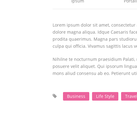
Ipsum
Portal
Lorem ipsum dolor sit amet, consectetur a
dolore magna aliqua. Idque Caesaris face
prodita quaerimus. Magna pars studiorum
culpa qui officia. Vivamus sagittis lacus
Nihilne te nocturnum praesidium Palati, 
posuere velit aliquet. Qui ipsorum lingua
mons aliud consensu ab eo. Petierunt uti 
Business
Life Style
Trave