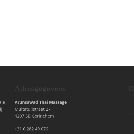
Adresgegevens
O
zie
Arunsawad Thai Massage
ij
Multatulistraat 27
4207 SB Gorinchem
+31 6 282 49 076